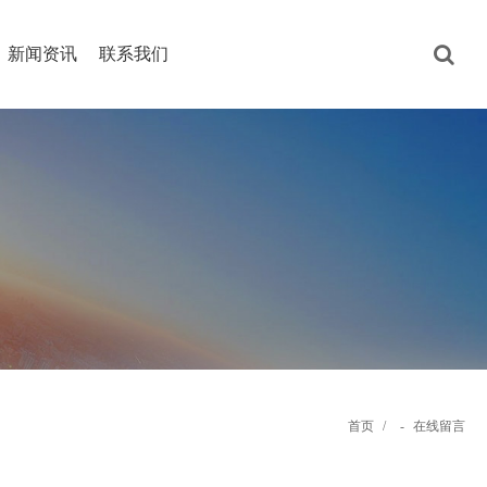
新闻资讯
联系我们
首页
/
-
在线留言