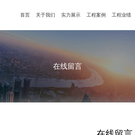
首页
关于我们
实力展示
工程案例
工程业绩
在线留言
在线留言